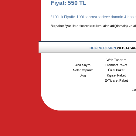
Fiyat: 550 TL
*1 Yıllık Fiyattır. 1 Yıl sonrası sadece domain & host t
Bu paket fiyatı ile e-ticaret kurulum, alan adı(domain) ve
DOĞRU DESIGN
WEB TASARI
Web Tasarım
Ana Sayfa
Standart Paket
Neler Yaparız
Özel Paket
Blog
Kişisel Paket
E-Ticaret Paket
Co