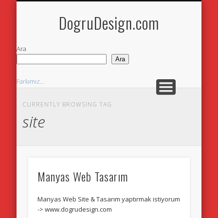
DOGRUDESIGN.COM
ANA SAYFA
İLETİŞİM
DogruDesign.com
Ara
Ara
Farkımız…
Yazılım & Programlama
CURRENTLY BROWSING TAG
site
Neler Yaparız
Neden Web Sitesi
Web Tasarım
Manyas Web Tasarım
Manyas Web Site & Tasarım yaptırmak istiyorum
-> www.dogrudesign.com