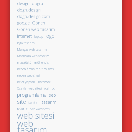
design
dogru
dogrudesign
dogrudesign.com
google
Gönen
Gönen web tasarım
logo
internet
laptop
logo tasarım
Manyas web tasarım
Marmara web tasarım
masaüstü
mühendis
neden firma tanıtım sitesi
neden web sitesi
neler yaparız
notebook
Ocaklar web sitesi
otel
pc
programlama
seo
site
tasarım
tanıtım
teklif
türkçe wordpress
web sitesi
web
tasarım