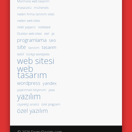
Marmara web tasarım
masaüstü
mühendis
neden firma tanıtım sitesi
neden web sitesi
neler yaparız
notebook
Ocaklar web sitesi
otel
pc
programlama
seo
site
tasarım
tanıtım
teklif
türkçe wordpress
web sitesi
web
tasarım
wordpress
yandex
yaptırmak istiyorum
yasa
yazılım
ziyaretçi analiz
özel program
özel yazılım
© 2026 DogruDesign.com