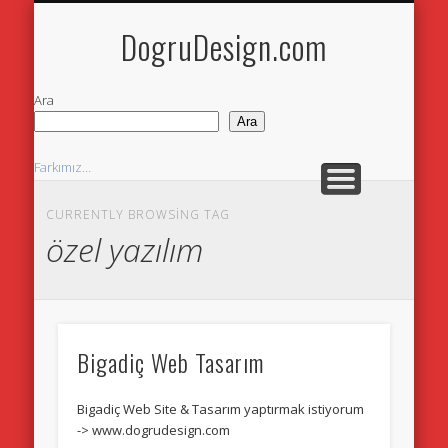
DOGRUDESIGN.COM
ANA SAYFA
İLETİŞİM
DogruDesign.com
Ara
Ara
Farkımız…
Yazılım & Programlama
CURRENTLY BROWSING TAG
özel yazılım
Neler Yaparız
Neden Web Sitesi
Web Tasarım
Bigadiç Web Tasarım
Bigadiç Web Site & Tasarım yaptırmak istiyorum
-> www.dogrudesign.com