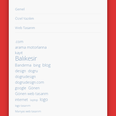
Genel
Özel Yazılım
Web Tasarım
.com
arama motorlarına
kayıt
Balıkesir
blog
Bandırma
bing
design
dogru
dogrudesign
dogrudesign.com
google
Gönen
Gönen web tasarım
logo
internet
laptop
logo tasarım
Manyas web tasarım