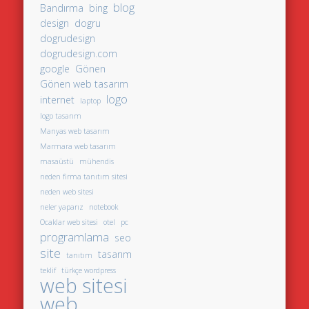
blog
Bandırma
bing
design
dogru
dogrudesign
dogrudesign.com
google
Gönen
Gönen web tasarım
logo
internet
laptop
logo tasarım
Manyas web tasarım
Marmara web tasarım
masaüstü
mühendis
neden firma tanıtım sitesi
neden web sitesi
neler yaparız
notebook
Ocaklar web sitesi
otel
pc
programlama
seo
site
tasarım
tanıtım
teklif
türkçe wordpress
web sitesi
web