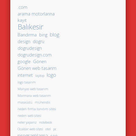
.com
arama motorlarına
kayıt
Balıkesir
blog
Bandırma
bing
design
dogru
dogrudesign
dogrudesign.com
google
Gönen
Gönen web tasarım
logo
internet
laptop
logo tasarım
Manyas web tasarım
Marmara web tasarım
masaüstü
mühendis
neden firma tanıtım sitesi
neden web sitesi
neler yaparız
notebook
Ocaklar web sitesi
otel
pc
programlama
seo