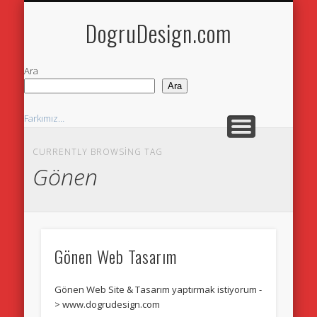
DOGRUDESIGN.COM
ANA SAYFA
İLETİŞİM
DogruDesign.com
Ara
Ara
Farkımız…
Yazılım & Programlama
CURRENTLY BROWSING TAG
Gönen
Neler Yaparız
Neden Web Sitesi
Web Tasarım
Gönen Web Tasarım
Gönen Web Site & Tasarım yaptırmak istiyorum -
> www.dogrudesign.com